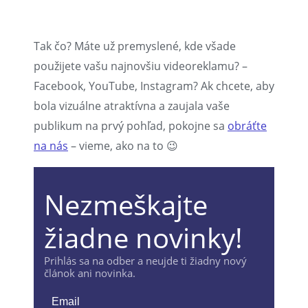
Tak čo? Máte už premyslené, kde všade
použijete vašu najnovšiu videoreklamu? –
Facebook, YouTube, Instagram? Ak chcete, aby
bola vizuálne atraktívna a zaujala vaše
publikum na prvý pohľad, pokojne sa
obráťte
na nás
– vieme, ako na to 😉
Nezmeškajte
žiadne novinky!
Prihlás sa na odber a neujde ti žiadny nový
článok ani novinka.