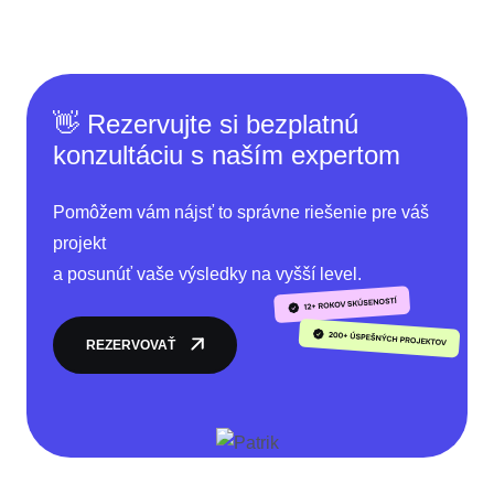
👋 Rezervujte si bezplatnú
konzultáciu s naším expertom
Pomôžem vám nájsť to správne riešenie pre váš
projekt
a posunúť vaše výsledky na vyšší level.
REZERVOVAŤ