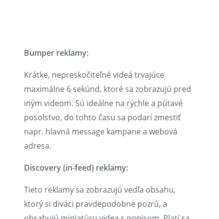
Bumper reklamy:
Krátke, nepreskočiteľné videá trvajúce
maximálne 6 sekúnd, ktoré sa zobrazujú pred
iným videom. Sú ideálne na rýchle a pútavé
posolstvo, do tohto času sa podarí zmestiť
napr. hlavná message kampane a webová
adresa.
Discovery (in-feed) reklamy:
Tieto reklamy sa zobrazujú vedľa obsahu,
ktorý si diváci pravdepodobne pozrú, a
obsahujú miniatúru videa s popisom. Platí sa