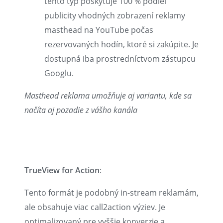
tento typ poskytuje 100 % podiel
publicity vhodných zobrazení reklamy
masthead na YouTube počas
rezervovaných hodín, ktoré si zakúpite. Je
dostupná iba prostredníctvom zástupcu
Googlu.
Masthead reklama umožňuje aj variantu, kde sa
načíta aj pozadie z vášho kanála
TrueView for Action
:
Tento formát je podobný in-stream reklamám,
ale obsahuje viac call2action výziev. Je
optimalizovaný pre vyššie konverzie a