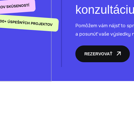
konzultáci
Pomôžem vám nájsť to sprá
a posunúť vaše výsledky na
REZERVOVAŤ