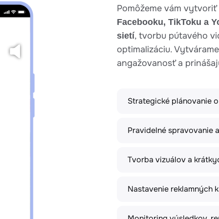
Pomôžeme vám vytvoriť
Facebooku, TikToku a Y
, tvorbu pútavého v
sietí
optimalizáciu. Vytvárame
angažovanosť a prinášaj
se video
Turn on sound
Play/Pause video
Turn on
Play/
Strategické plánovanie o
Pravidelné spravovanie a 
Tvorba vizuálov a krátkyc
Nastavenie reklamných k
Monitoring výsledkov, re