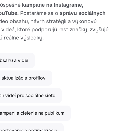
 úspešné
kampane na Instagrame,
Postaráme sa o
ouTube.
správu sociálnych
ideo obsahu, návrh stratégií a výkonovú
 videá, ktoré podporujú rast značky, zvyšujú
ú reálne výsledky.
 sound
Pause video
Turn on sound
Play/Pause vide
Pla
bsahu a videí
aktualizácia profilov
h videí pre sociálne siete
ampaní a cielenie na publikum
portovanie a optimalizácia