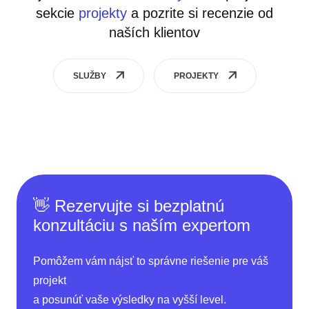
sekcie
projekty
a pozrite si recenzie od
naších klientov
SLUŽBY
PROJEKTY
👋 Rezervujte si bezplatnú
konzultáciu s naším expertom
Pomôžem vám nájsť to správne riešenie pre váš
projekt
a posunúť vaše výsledky na vyšší level.