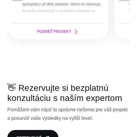
spoluprácu už dlhé obdobie. Veľmi mi vyhovuje,
vede
že vedia prichádzať s vlastnými nápadmi na
bann
kreatívy a že sú veľmi pružní, ak niečo
Moti
potrebujeme urobiť aj „narýchlo“.
vizu
nača
POZRIEŤ PROJEKT
prís
proc
proje
👋 Rezervujte si bezplatnú
konzultáciu s naším expertom
Pomôžem vám nájsť to správne riešenie pre váš projekt
a posunúť vaše výsledky na vyšší level.