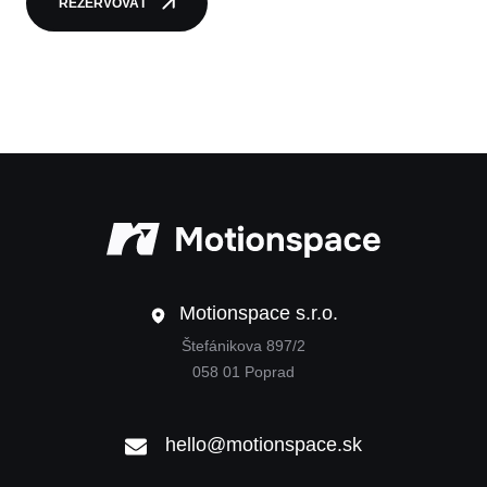
REZERVOVAŤ
Motionspac
Motionspace s.r.o.
Štefánikova 897/2
058 01 Poprad
hello@motionspace.sk