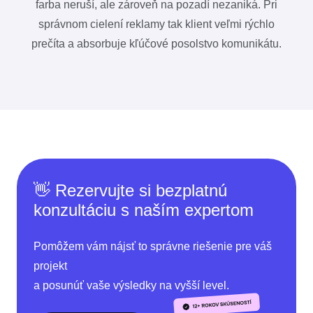
farba neruší, ale zároveň na pozadí nezaniká. Pri
správnom cielení reklamy tak klient veľmi rýchlo
prečíta a absorbuje kľúčové posolstvo komunikátu.
👋 Rezervujte si bezplatnú
konzultáciu s naším expertom
Pomôžem vám nájsť to správne riešenie pre váš
projekt
a posunúť vaše výsledky na vyšší level.