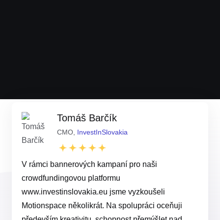
Tomáš Barčík
CMO,
InvestInSlovakia
V rámci bannerových kampaní pro naši
crowdfundingovou platformu
www.investinslovakia.eu jsme vyzkoušeli
Motionspace několikrát. Na spolupráci oceňuji
především kreativitu, schopnost přemýšlet nad