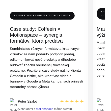
BANNE
BANNEROVÁ KAMPAŇ + VIDEO KAMPAŇ
VIDEO
Case study: Coffeein ×
Mastic
Motionspace – synergia
výživo
formátov, ktorá predáva
MastichaT
výrobu a 
Kombináciou rôznych formátov a kreatívnych
doplnkov.
vizuálov sa nám podarilo podporiť predaj,
kreatívny
odkomunikovať nové produkty a dlhodobo
sociálne
budovať značku obľúbenej slovenskej
bannery 
pražiarne. Pozrite si case study nášho klienta
benefity
Coffeein a zistite, ako kreatívne videá a
bannery v Google a Meta kampaniach priniesli
merateľný nárast výkonu.
Peter Szabó
Pav
S chalanmi z
Motionspace
máme skvelú
Hľad